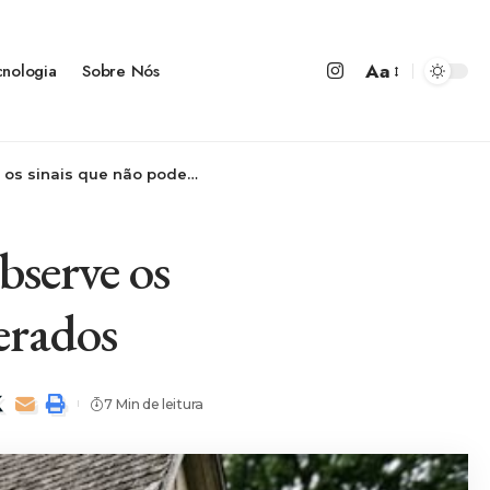
Aa
cnologia
Sobre Nós
e não podem ser desconsiderados
bserve os
erados
7 Min de leitura