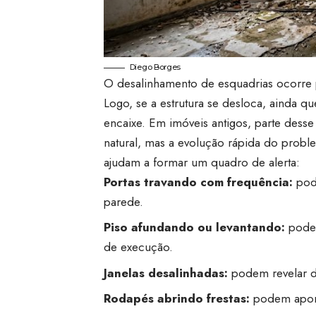
Diego Borges
O desalinhamento de esquadrias ocorre 
Logo, se a estrutura se desloca, ainda q
encaixe. Em imóveis antigos, parte de
natural, mas a evolução rápida do problem
ajudam a formar um quadro de alerta:
Portas travando com frequência:
pod
parede.
Piso afundando ou levantando:
pode 
de execução.
Janelas desalinhadas:
podem revelar d
Rodapés abrindo frestas:
podem apont