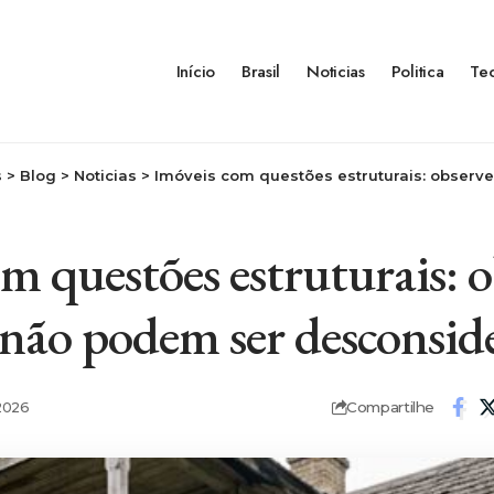
Início
Brasil
Noticias
Politica
Te
s
>
Blog
>
Noticias
>
Imóveis com questões estruturais: observe os sinais qu
m questões estruturais: o
 não podem ser desconsid
Compartilhe
2026