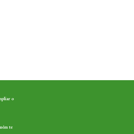
pliar o
guém te