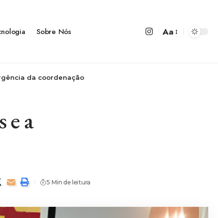
Aa
cnologia
Sobre Nós
 urgência da coordenação
s e a
5 Min de leitura