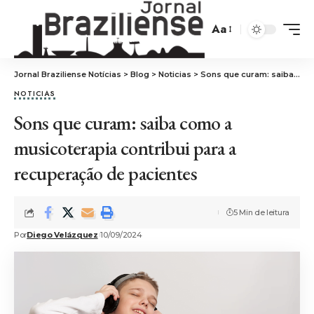
Aa
Jornal Braziliense Notícias
>
Blog
>
Noticias
>
Sons que curam: saiba como a musicoterapia contribui para a recuperação de pacientes
NOTICIAS
Sons que curam: saiba como a
musicoterapia contribui para a
recuperação de pacientes
5 Min de leitura
Por
Diego Velázquez
10/09/2024