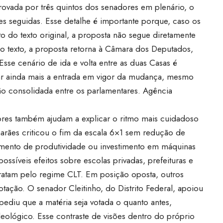
rovada por três quintos dos senadores em plenário, o
es seguidas. Esse detalhe é importante porque, caso os
o do texto original, a proposta não segue diretamente
o texto, a proposta retorna à Câmara dos Deputados,
 Esse cenário de ida e volta entre as duas Casas é
ar ainda mais a entrada em vigor da mudança, mesmo
ão consolidada entre os parlamentares.
Agência
ores também ajudam a explicar o ritmo mais cuidadoso
arães criticou o fim da escala 6×1 sem redução de
mento de produtividade ou investimento em máquinas
possíveis efeitos sobre escolas privadas, prefeituras e
atam pelo regime CLT. Em posição oposta, outros
tação. O senador Cleitinho, do Distrito Federal, apoiou
pediu que a matéria seja votada o quanto antes,
eológico. Esse contraste de visões dentro do próprio