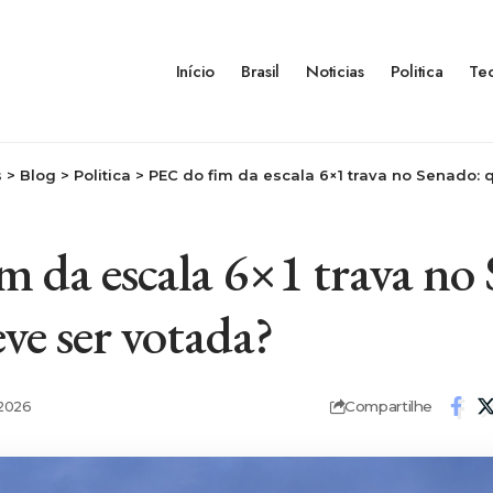
Início
Brasil
Noticias
Politica
Te
s
>
Blog
>
Politica
>
PEC do fim da escala 6×1 trava no Senado:
m da escala 6×1 trava no
ve ser votada?
Compartilhe
2026