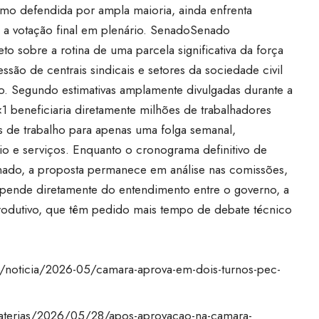
mo defendida por ampla maioria, ainda enfrenta
a a votação final em plenário.
Senado
Senado
to sobre a rotina de uma parcela significativa da força
essão de centrais sindicais e setores da sociedade civil
. Segundo estimativas amplamente divulgadas durante a
1 beneficiaria diretamente milhões de trabalhadores
 de trabalho para apenas uma folga semanal,
 e serviços. Enquanto o cronograma definitivo de
ado, a proposta permanece em análise nas comissões,
depende diretamente do entendimento entre o governo, a
produtivo, que têm pedido mais tempo de debate técnico
ca/noticia/2026-05/camara-aprova-em-dois-turnos-pec-
materias/2026/05/28/apos-aprovacao-na-camara-