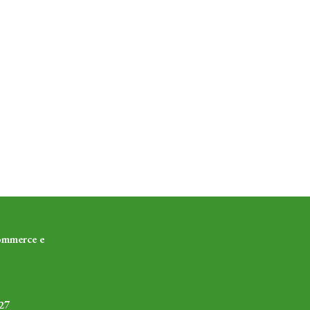
ommerce e
27