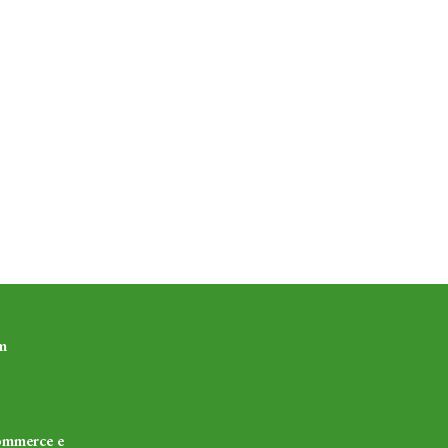
m
ommerce e