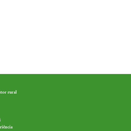
tor rural
i
riência