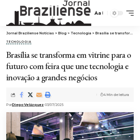
Aa
Jornal Braziliense Notícias
>
Blog
>
Tecnologia
>
Brasília se transforma em vitrine para o futuro com feira que une tecnologia e inovação a grandes negócios
TECNOLOGIA
Brasília se transforma em vitrine para o
futuro com feira que une tecnologia e
inovação a grandes negócios
4 Min de leitura
Por
Diego Velázquez
03/07/2025