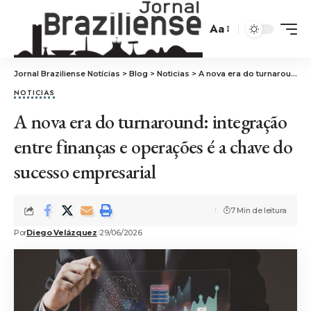
Aa
Jornal Braziliense Notícias
>
Blog
>
Noticias
>
A nova era do turnaround: integração entre finanças e operações é a chave do sucesso empresarial
NOTICIAS
A nova era do turnaround: integração
entre finanças e operações é a chave do
sucesso empresarial
7 Min de leitura
Por
Diego Velázquez
29/06/2026