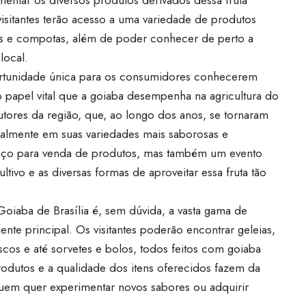
visitantes terão acesso a uma variedade de produtos
os e compotas, além de poder conhecer de perto a
local.
ortunidade única para os consumidores conhecerem
papel vital que a goiaba desempenha na agricultura do
dutores da região, que, ao longo dos anos, se tornaram
cialmente em suas variedades mais saborosas e
paço para venda de produtos, mas também um evento
vo e as diversas formas de aproveitar essa fruta tão
Goiaba de Brasília é, sem dúvida, a vasta gama de
te principal. Os visitantes poderão encontrar geleias,
scos e até sorvetes e bolos, todos feitos com goiaba
rodutos e a qualidade dos itens oferecidos fazem da
quem quer experimentar novos sabores ou adquirir