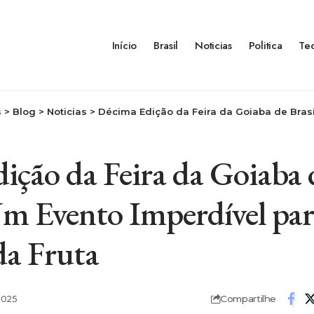
Início
Brasil
Noticias
Politica
Te
s
>
Blog
>
Noticias
>
Décima Edição da Feira da Goiaba de Brasília: Um Evento Im
ição da Feira da Goiaba 
Um Evento Imperdível par
a Fruta
Compartilhe
2025