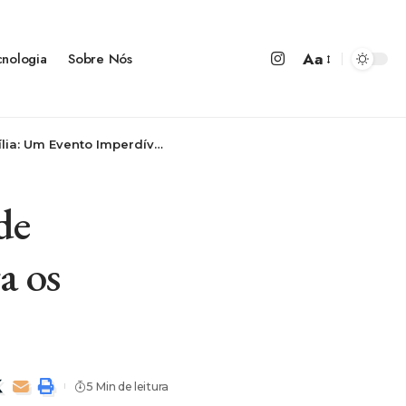
Aa
cnologia
Sobre Nós
perdível para os Amantes da Fruta
de
a os
5 Min de leitura