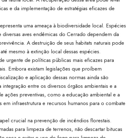
cas e da implementação de estratégias eficazes de
epresenta uma ameaça à biodiversidade local. Espécies
e diversas aves endêmicas do Cerrado dependem da
brevivência. A destruição de seus habitats naturais pode
 até mesmo à extinção local dessas espécies.
 urgente de políticas públicas mais eficazes para
ais. Embora existam legislações que proíbem
iscalização e aplicação dessas normas ainda são
a integração entre os diversos órgãos ambientais e a
de ações preventivas, como a educação ambiental e a
os em infraestrutura e recursos humanos para o combate
 crucial na prevenção de incêndios florestais.
madas para limpeza de terrenos, não descartar bitucas
o seca e evitar o uso do fogo para limpeza de