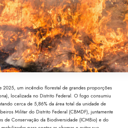
de 2025, um incêndio florestal de grandes proporções
Flona), localizada no Distrito Federal. O fogo consumiu
tando cerca de 5,86% da área total da unidade de
iros Militar do Distrito Federal (CBMDF), juntamente
des de Conservação da Biodiversidade (ICMBio) e do
am mobilizadas para conter as chamas e evitar sua