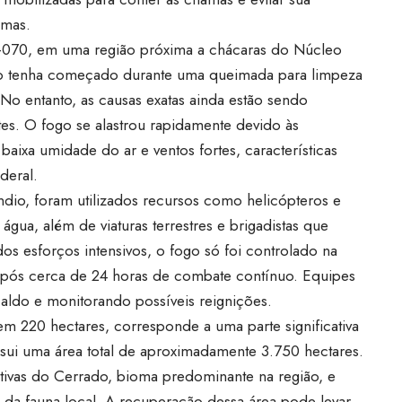
imas.
R-070, em uma região próxima a chácaras do Núcleo
ogo tenha começado durante uma queimada para limpeza
 No entanto, as causas exatas ainda estão sendo
tes. O fogo se alastrou rapidamente devido às
baixa umidade do ar e ventos fortes, características
deral.
dio, foram utilizados recursos como helicópteros e
ua, além de viaturas terrestres e brigadistas que
os esforços intensivos, o fogo só foi controlado na
 após cerca de 24 horas de combate contínuo. Equipes
aldo e monitorando possíveis reignições.
em 220 hectares, corresponde a uma parte significativa
ssui uma área total de aproximadamente 3.750 hectares.
tivas do Cerrado, bioma predominante na região, e
es da fauna local. A recuperação dessa área pode levar