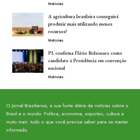
Noticias
A agricultura brasileira conseguirá
produzir mais utilizando menos
recursos?
Noticias
PL confirma Flávio Bolsonaro como
candidato à Presidência em convenção
nacional
Noticias
O Jornal Braziliense, a sua fonte diária de notícias sobre o
Brasil e o mundo. Política, economia, esportes, cultura e
muito mais: tudo o que você precisa saber para se manter
informado.