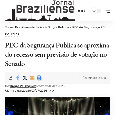
Aa
Jornal Braziliense Notícias
>
Blog
>
Politica
>
PEC da Segurança Pública se aproxima do recesso sem previsão de votação no Senado
POLITICA
PEC da Segurança Pública se aproxima
do recesso sem previsão de votação no
Senado
6 Min de leitura
Por
Diego Velázquez
Postado 03/07/2026
Última atualização 03/07/2026 11:40