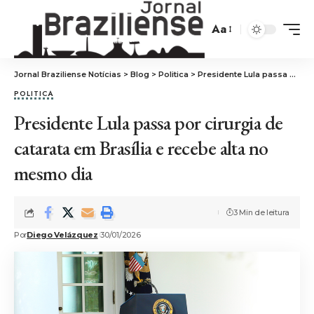
Aa
Jornal Braziliense Notícias
>
Blog
>
Politica
>
Presidente Lula passa por cirurgia de catarata em Brasília e recebe alta no mesmo dia
POLITICA
Presidente Lula passa por cirurgia de
catarata em Brasília e recebe alta no
mesmo dia
3 Min de leitura
Por
Diego Velázquez
30/01/2026