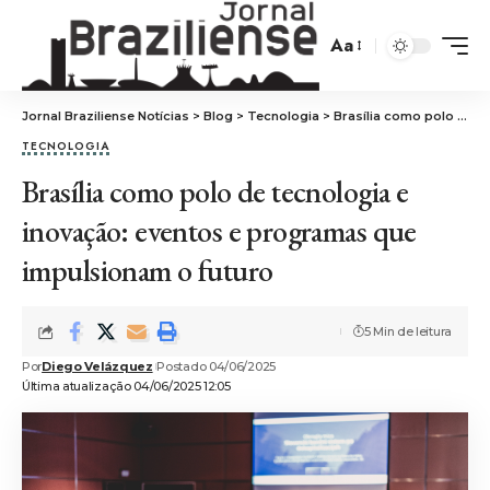
Aa
Jornal Braziliense Notícias
>
Blog
>
Tecnologia
>
Brasília como polo de tecnologia e inovação: eventos e programas que impulsionam o futuro
TECNOLOGIA
Brasília como polo de tecnologia e
inovação: eventos e programas que
impulsionam o futuro
5 Min de leitura
Por
Diego Velázquez
Postado 04/06/2025
Última atualização 04/06/2025 12:05