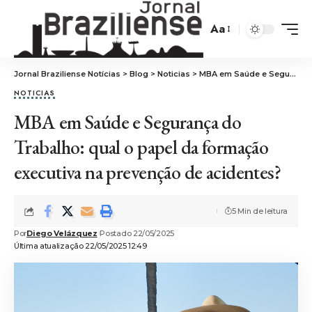
Aa
Jornal Braziliense Notícias
>
Blog
>
Noticias
>
MBA em Saúde e Segurança do Trabalho: qual o papel da formação executiva na prevenção de acidentes?
NOTICIAS
MBA em Saúde e Segurança do
Trabalho: qual o papel da formação
executiva na prevenção de acidentes?
5 Min de leitura
Por
Diego Velázquez
Postado 22/05/2025
Última atualização 22/05/2025 12:49