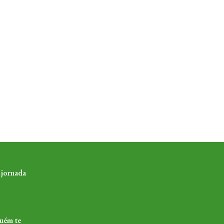
 jornada
guém te