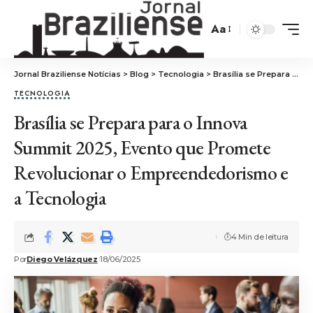
Aa
Jornal Braziliense Notícias
>
Blog
>
Tecnologia
>
Brasília se Prepara para o Innova Summit 2025, Evento que Promete Revolucionar o Empreendedorismo e a Tecnologia
TECNOLOGIA
Brasília se Prepara para o Innova
Summit 2025, Evento que Promete
Revolucionar o Empreendedorismo e
a Tecnologia
4 Min de leitura
Por
Diego Velázquez
18/06/2025