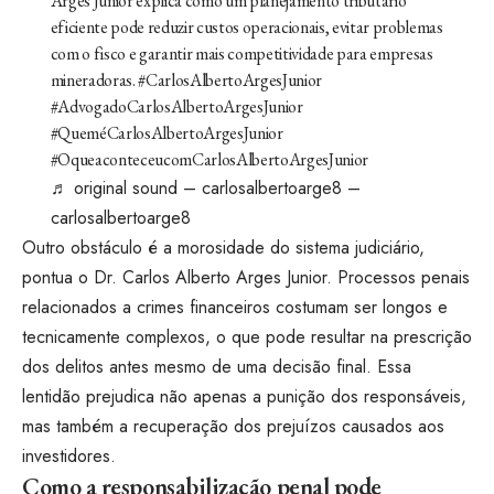
Arges Junior explica como um planejamento tributário
eficiente pode reduzir custos operacionais, evitar problemas
com o fisco e garantir mais competitividade para empresas
mineradoras.
#CarlosAlbertoArgesJunior
#AdvogadoCarlosAlbertoArgesJunior
#QueméCarlosAlbertoArgesJunior
#OqueaconteceucomCarlosAlbertoArgesJunior
♬ original sound – carlosalbertoarge8 –
carlosalbertoarge8
Outro obstáculo é a morosidade do sistema judiciário,
pontua o Dr. Carlos Alberto Arges Junior. Processos penais
relacionados a crimes financeiros costumam ser longos e
tecnicamente complexos, o que pode resultar na prescrição
dos delitos antes mesmo de uma decisão final. Essa
lentidão prejudica não apenas a punição dos responsáveis,
mas também a recuperação dos prejuízos causados aos
investidores.
Como a responsabilização penal pode