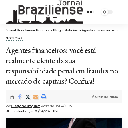
Aa
Jornal Braziliense Notícias
>
Blog
>
Noticias
>
Agentes financeiros: você está realmente ciente da sua responsabilidade penal em fraudes no mercado de capitais? Confira!
NOTICIAS
Agentes financeiros: você está
realmente ciente da sua
responsabilidade penal em fraudes no
mercado de capitais? Confira!
5 Min de leitura
Por
Diego Velázquez
Postado 03/04/2025
Última atualização 03/04/2025 11:28