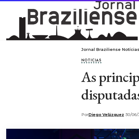
Jornal Braziliense Notícia
NOTICIAS
As princip
disputadas
Por
Diego Velázquez
30/06/