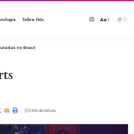
Aa
cnologia
Sobre Nós
putadas no Brasil
rts
3 Min de leitura