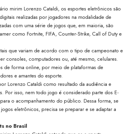
o mirim Lorenzo Cataldi, os esportes eletrônicos são
igitais realizadas por jogadores na modalidade de
alizadas com uma série de jogos que, em maioria, são
er como Fortnite, FIFA, Counter-Strike, Call of Duty e
itais que variam de acordo com o tipo de campeonato e
 ser consoles, computadores ou, até mesmo, celulares.
dos de forma online, por meio de plataformas de
adores e amantes do esporte.
por Lorenzo Cataldi como resultado da audiência e
. Por isso, nem todo jogo é considerado parte dos E-
s para o acompanhamento do público. Dessa forma, se
ogos eletrônicos, precisa se preparar e se adaptar a
s no Brasil