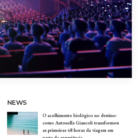
NEWS
O acolhimento biológico no destino:
como Antonella Giancoli transformou
as primeiras 48 horas da viagem em
parte da experiência