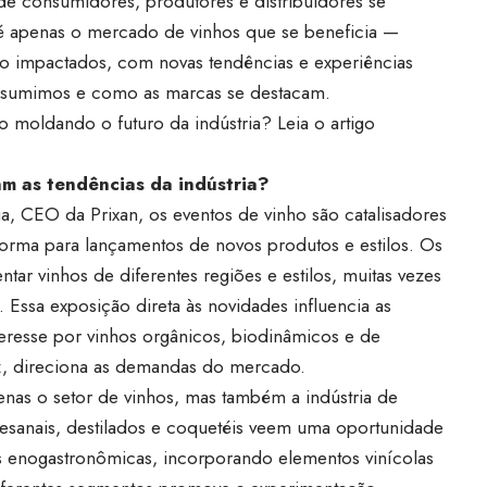
e consumidores, produtores e distribuidores se
é apenas o mercado de vinhos que se beneficia —
 impactados, com novas tendências e experiências
sumimos e como as marcas se destacam.
 moldando o futuro da indústria? Leia o artigo
m as tendências da indústria?
a, CEO da Prixan, os eventos de vinho são catalisadores
orma para lançamentos de novos produtos e estilos. Os
r vinhos de diferentes regiões e estilos, muitas vezes
 Essa exposição direta às novidades influencia as
eresse por vinhos orgânicos, biodinâmicos e de
z, direciona as demandas do mercado.
enas o setor de vinhos, mas também a indústria de
tesanais, destilados e coquetéis veem uma oportunidade
s enogastronômicas, incorporando elementos vinícolas