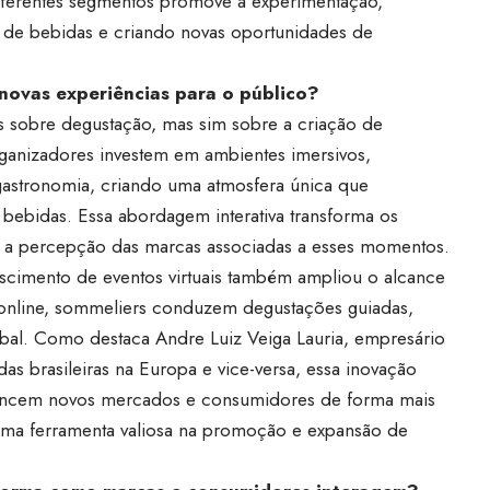
diferentes segmentos promove a experimentação,
as de bebidas e criando novas oportunidades de
ovas experiências para o público?
s sobre degustação, mas sim sobre a criação de
rganizadores investem em ambientes imersivos,
astronomia, criando uma atmosfera única que
bebidas. Essa abordagem interativa transforma os
 a percepção das marcas associadas a esses momentos.
escimento de eventos virtuais também ampliou o alcance
 online, sommeliers conduzem degustações guiadas,
al. Como destaca Andre Luiz Veiga Lauria, empresário
s brasileiras na Europa e vice-versa, essa inovação
cancem novos mercados e consumidores de forma mais
 uma ferramenta valiosa na promoção e expansão de