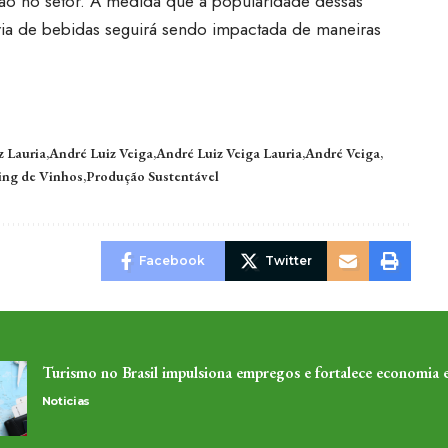
ção no setor. À medida que a popularidade dessas
tria de bebidas seguirá sendo impactada de maneiras
z Lauria
André Luiz Veiga
André Luiz Veiga Lauria
André Veiga
ing de Vinhos
Produção Sustentável
Facebook
Twitter
Turismo no Brasil impulsiona empregos e fortalece economia
Noticias